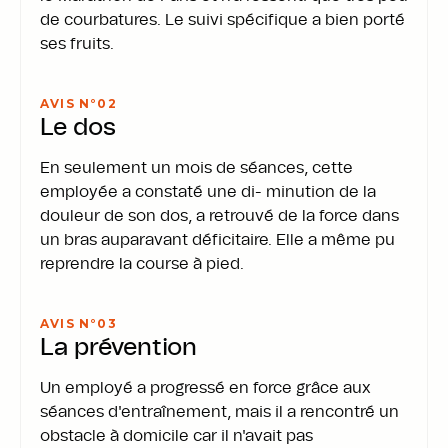
Intervention
PRÉVENTION
EMPLOYÉS
de courbatures. Le suivi spécifique a bien porté
ses fruits.
Employé n°
1
ENTREPRISE
AVIS N°0
2
Le dos
En seulement un mois de séances, cette
constatées
Vision d'entreprise/image
employée a constaté une di- minution de la
Diminutions constatées
Coût de l'absentéisme e
Rendement
Charge mentale pour la 
douleur de son dos, a retrouvé de la force dans
Économie
un bras auparavant déficitaire. Elle a même pu
reprendre la course à pied.
Employé n°
2
AVIS N°0
3
La prévention
Un employé a progressé en force grâce aux
séances d'entraînement, mais il a rencontré un
obstacle à domicile car il n'avait pas