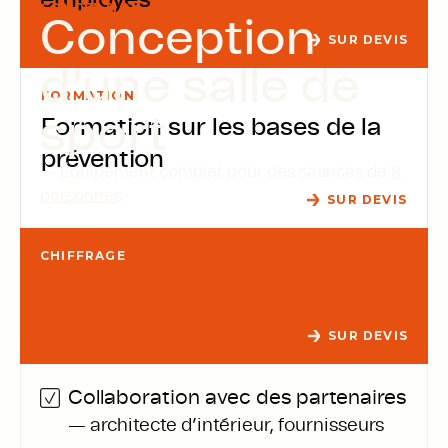
employés
CONCEPTION
Conception
SUR DEVIS
d'une salle de
FORMATION
sport
Formation sur les bases de la
prévention
— Équipement complet pour des séances de
8
personnes
SUR DEVIS
CHIFFRAGE
SUR DEVIS
Collaboration avec des partenaires
— architecte d’intérieur, fournisseurs