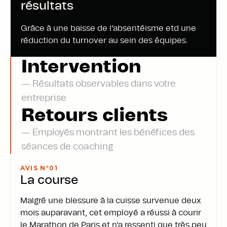
résultats
Grâce à une baisse de l’absentéisme etd une
réduction du turnover au sein des équipes.
Intervention
— Résultats observables dans votre
entreprise
Retours clients
constatées
Réductions constatées
Gestion
Absentéisme
— Employés montrant les bénéfices des
Gain de temps
Accident de travail
séances de coaching
Démarche RSE
Turnover
AVIS N°0
1
La course
RESSOURCES
HUMAINES
Malgré une blessure à la cuisse survenue deux
mois auparavant, cet employé a réussi à courir
le Marathon de Paris et n'a ressenti que très peu